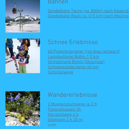
Bahnen
Gondelbahn Twing (ca. 800m) nach Käserst
Gondelbahn Reuti ca. (2,5 km) nach Meiri
Schnee Erlebnisse
60 Pistenkilometer (rot-blau-schwarz)
Langlaufloipe Bidmi 1,5 km
Skihäsliland Bidmi (Skischule)
Schneewanderwege 40 km
Schlittelwege
Wandererlebnisse
2 Muggenstutzwege je 2 h
Panoramaweg 3h
Horizontweg 4 h
Gibelweg 2 h 30 m
uvm.