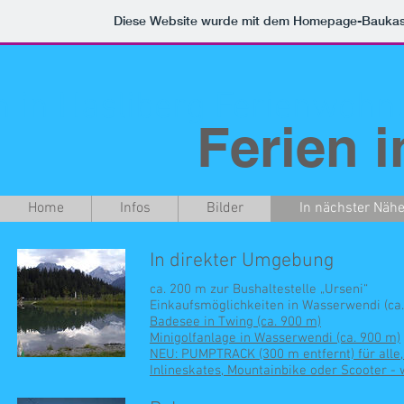
Diese Website wurde mit dem Homepage-Bauka
n in Hasliberg Ferienwohn
Ferien i
Home
Infos
Bilder
In nächster Näh
In direkter Umgebung
ca. 200 m zur Bushaltestelle „Urseni“
Einkaufsmöglichkeiten in Wasserwendi (ca.
Badesee in Twing (ca. 900 m)
Minigolfanlage in Wasserwendi (ca. 900 m)
NEU: PUMPTRACK (300 m entfernt) für alle,
Inlineskates, Mountainbike oder Scooter - 